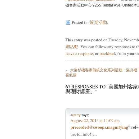
磯客家活動中心 9255 Telstar Ave. United #G
Posted in:
近期活動
.
This entry was posted on Tuesday, Novembe
期活動
. You can follow any responses to t
leave a response
, or
trackback
from your ow
←
大洛杉磯客家傳統文化系列活動：滿月禮
喜氣揚
67 RESPONSES TO “美國
與理財講座」”
Jeremy
says:
August 22, 2014 at 11:09 am
preceeded@swoops.magnifying
” rel
tnx for info!!…