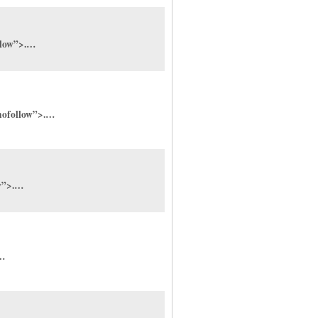
llow”>.…
nofollow”>.…
ow”>.…
.…