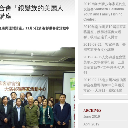
2019南加州青少年家庭釣魚
合會「銀髮族的美麗人
友誼賽Southern California
講座」
Youth and Family Fishing
Contest
2019年南加州第10屆居家園
健康與理財講座」
11月5日於洛杉磯客家活動中
藝講座，獲得社區廣大迴
響，吸引超過千人與會
2019-03-21「客家佳餚」臺
灣客家美食文化講座
2019-04-06人文磚基金會暨
美華人文學會舉行第十五屆
美華文藝季-”文學與傳承”系
列
2019-02-16南加州24個僑團
聯合在橙縣僑教中心舉辦元
宵節-（天穿日）慶祝活動
ARCHIVES
June 2019
April 2019