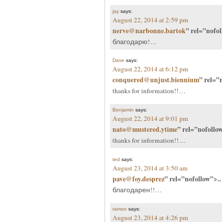
jay
says:
August 22, 2014 at 2:59 pm
nerve@narbonne.bartok
” rel=”nofo
благодарю!…
Dave
says:
August 22, 2014 at 6:12 pm
conquered@unjust.biennium
” rel=”
thanks for information!!…
Benjamin
says:
August 22, 2014 at 9:01 pm
nato@mustered.ytime
” rel=”nofoll
thanks for information!!…
ted
says:
August 23, 2014 at 3:50 am
pave@foy.desprez
” rel=”nofollow”>
благодарен!!…
ramon
says:
August 23, 2014 at 4:26 pm