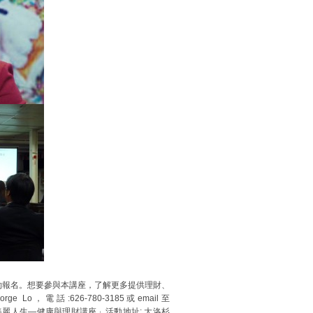
約報名。想要參與本講座，了解更多提供理財、
o，電話:626-780-3185或email至
麗人生—健康與理財講座」活動地址: 大洛杉