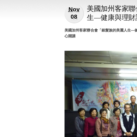
美國加州客家聯
Nov
生—健康與理財
08
美國加州客家聯合會「銀髮族的美麗人生
—
心開講