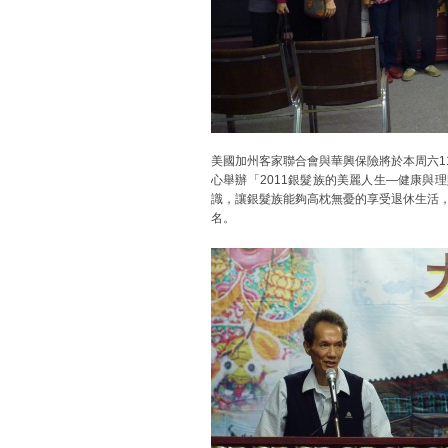
美國加州客家聯合會與華興保險將於本周六1
心舉辦「2011銀髮族的美麗人生—健康與
識，讓銀髮族能夠高枕無憂的享受退休生活
名。