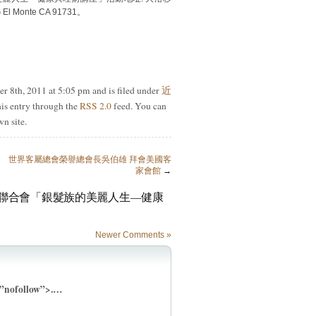
 El Monte CA 91731。
r 8th, 2011 at 5:05 pm and is filed under
近
his entry through the
RSS 2.0
feed. You can
n site.
世界客屬總會榮譽總會長吳伯雄 拜會美國客
家會館
→
加州客家聯合會「銀髮族的美麗人生—健康
Newer Comments »
=”nofollow”>.…