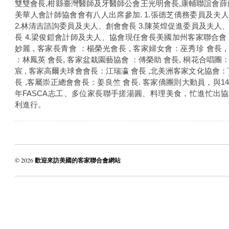
雙雙會長,柑縣臺灣醫師及牙醫師公會王光明會長,康輔聯誼會薛
美華人會計師協會會有八人出席參加. 1.張德芝僑務委員及夫
2.林清吉諮詢委員及夫人、創會會長 3.陳英煌促進委員及夫人
長 4.梁俊鎧會計師及夫人、協會現任會長美國加州客家聯合會
妙麗 , 客家長青會 ：楊榮光會長 , 客家婦女會：巫秀珍 會長 ,
：林鳳英 會長, 客家盆栽園藝協會 ：傅榮助 會長, 桐花合唱團
宸 , 客家高爾夫球會會長：江瑞瀛 會長 ,北美洲客家文化協會：
長 ,客屬崇正總會會長：姜良竺 會長. 客家僑團則大動員，與1
年FASCA志工、多位家長聯手搓湯圓、料理美食，忙進忙出
利進行。
© 2026
歡迎來訪美國的客家聯合會網站