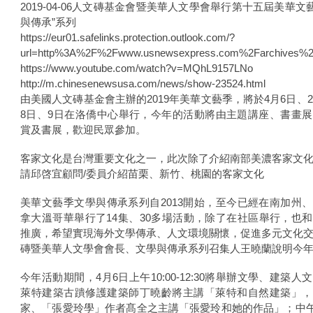
2019-04-06人文磚基金會暨美華人文學會舉行第十五屆美華文藝
與傳承”系列
https://eur01.safelinks.protection.outlook.com/?
url=http%3A%2F%2Fwww.usnewsexpress.com%2Farchives
https://www.youtube.com/watch?v=MQhL9157LNo
http://m.chinesenewsusa.com/news/show-23524.html
由美國人文磚基金會主辦的2019年美華文藝季，將於4月6日、2
8日、9日在洛僑中心舉行，今年的活動將由主題講座、書畫
賞及書展，歡迎民眾參加。
客家文化是台灣重要文化之一，此次除了介紹南部美濃客家文
請邱啓宜顧問/委員介紹苗栗、新竹、桃園的客家文化
美華文藝季文學與傳承系列自2013開始，至今已經在南加州
拿大溫哥華舉行了14集、30多場活動，除了在社區舉行，也
推廣，希望實現海外文學傳承、人文環境關懷，促進多元文化
磚暨美華人文學會會長、文學與傳承系列召集人王曉蘭說明今
今年活動期間，4月6日上午10:00-12:30將舉辦文學、建築人
萊特建築古蹪修護建築師丁曉齡將主講「萊特和自然建築」，
家、「張愛玲學」作者髙全之主講「張愛玲和她的作品」；中午12