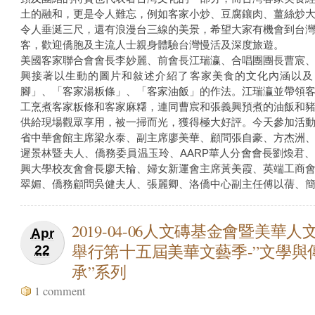
土的融和，更是令人難忘，例如客家小炒、豆腐鑲肉、薑絲炒
令人垂涎三尺，還有浪漫台三線的美景，希望大家有機會到台
客，歡迎僑胞及主流人士親身體驗台灣慢活及深度旅遊。
美國客家聯合會會長李妙麗、前會長江瑞瀛、合唱團團長曹宸
興接著以生動的圖片和敍述介紹了客家美食的文化內涵以及
腳」、「客家湯粄條」、「客家油飯」的作法。江瑞瀛並帶領
工烹煮客家粄條和客家麻糬，連同曹宸和張義興預煮的油飯和
供給現場觀眾享用，被一掃而光，獲得極大好評。今天參加活
省中華會館主席梁永泰、副主席廖美華、顧問張自豪、方杰洲
遲景林暨夫人、僑務委員温玉玲、AARP華人分會會長劉煥君
興大學校友會會長廖天輪、婦女新運會主席黃美霞、英端工商
翠媚、僑務顧問吳健夫人、張麗卿、洛僑中心副主任傅以蒨、
2019-04-06人文磚基金會暨美華人
Apr
舉行第十五屆美華文藝季-”文學與
22
承”系列
1 comment