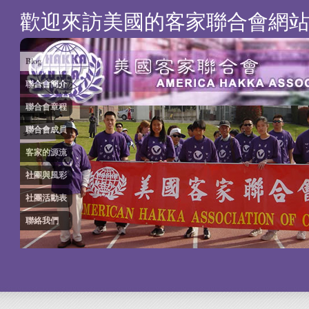
歡迎來訪美國的客家聯合會網
Blog
聯合會簡介
聯合會章程
聯合會成員
客家的源流
社團與風彩
社團活動表
聯絡我們