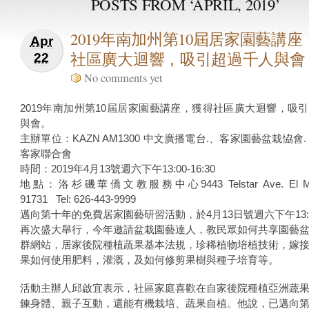
POSTS FROM ‘APRIL, 2019’
2019年南加州第10屆居家園藝講
Apr
社區廣大迴響，吸引超過千人與會
22
No comments yet
2019年南加州第10屆居家園藝講座，獲得社區廣大迴響，吸
與會。
主辦單位：KAZN AM1300 中文廣播電台.、客家園藝盆栽恊會.
客家聯合會
時間：2019年4月13號週六下午13:00-16:30
地點：洛杉磯華僑文教服務中心9443 Telstar Ave. El Mo
91731 Tel: 626-443-9999
邁向第十年的免費居家園藝研習活動，於4月13日號週六下午13:00-
再次盛大舉行，今年邀請盆栽園藝達人，教民眾如何共享園藝
群網站，居家後院種植蔬果基本法規，珍稀植物培植技術，嫁
果如何使用肥料，灌溉，及如何修剪果樹與種子培育等。
活動主辦人邱啟宜表示，社區家庭喜歡在自家後院種植亞洲蔬
鍊身體、親子互動，還能有機栽培、蔬果自植。他說，已邁向