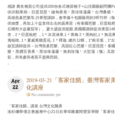
感謝 農友種苗公司提供200份各式種苗種子+山頂園藝顧問團Pa
供20顆果樹－巨蛋琵琶丶緬甸香蕉丶黑珍珠蓮霧丶台灣桑椹
高雄燕巢芭樂等.許希聖講師，會準備十包園藝用的3呎竹桿（每
供抽獎，再加上十盆拿得出去的蔬果苗（有泰國芭樂，巨蛋枇
石榴和大盆蕃茄等）。廖大盛提供龍眼.黃國榮講師提供果苗14
杏，2＊巨蛋枇杷 ，1＊冰淇淋果,1＊青梅 2＊黑枸杞,1＊無花果
夷核桃, 1＊夏威夷雞蛋花, 1＊釋迦, 總共12棵，1*南非葉，1
啟宜講師提供－台灣燕巢芭樂、高甜紅心芭樂丶巨蛋琵琶丶泰
樂丶黑鑽百香果丶黑珍珠蓮霧丶無刺玫瑰丶大型蒲（瓠）瓜苗
彩，所有參與者莫不盡興而歸。
。
2019-03-21「客家佳餚」臺灣客家
Apr
化講座
22
No comments yet
「客家佳餚」講座 台灣文化飄香
洛杉磯華僑文教服務中心21日在華埠圖書閱覽室舉辦「客家