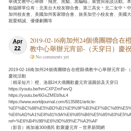
華僑文教中心舉辦「飛虎、黑貓、黒蝙蝠」展覽與座談活動。
動協辦單位有：北美台大校友聯合會、第三高女丶北二女中丶
加州校友會、美國加州客家聯合會、旅美加空小校友會、美國
親愛精誠、優優劇團等
2019-02-16南加州24個僑團聯合在
Apr
教中心舉辦元宵節-（天穿日）慶
22
No comments yet
2019-02-16南加州24個僑團聯合在橙縣僑教中心舉辦元宵節-
慶祝活動
〔精采短片〕橙、洛縣24大僑團歡慶元宵湯圓節及天穿日
https://youtu.be/hmCXPZmFwvQ
https://youtu.be/6GsZMEb9uL4
https://www.worldjournal.com/6135881/article-
%EF%BC%88%E5%BD%B1%E9%9F%B3%EF%BC%89%E5%8
%E6%AD%A1%E8%81%9A%E6%85%B6%E5%85%83%E5%A
ref=%E6%B4%9B%E6%9D%89%E7%A3%AF
（影音）南加逾300僑民 歡聚慶元宵 – 世界新聞網