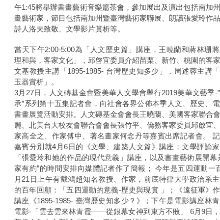
午1:45將舉辦書畫藝術音樂篇茶會，參加展出及演出包括南加
畫藝術家，節目包括南加州暨臺灣藝術家聯展、朗讀張愛玲作
詩人洛夫致敬、文學影片賞析等。
當天下午2:00-5:00為「人文歷史篇」講座，王曉蘭和蔣林珊
理和與，客家文化」，邱啓宜委員介紹苗栗、新竹、桃園的客
文基教授主講「1895-1985- 台灣歷史知多少」，周述蓉主講
玉器賞析」。
3月27日，人文磚基金會暨美華人文學會舉行2019美華文藝季-
承”系列第十五集記者會，向社會各界公佈本季人文、歷史、
書畫展覽活動安排。人文磚基金會會長王曉蘭、美國客家聯合
麗、北美台大校友會聯合會會長張竹平、僑務客家委員邱啟宜
家高全之、作家傅中、著名畫家何念丹等嘉賓出席記者會。 
嘉賓分別就4月6日的《文學、建築人文篇》講座；文學評論
「張愛玲和她的作品的現代意義」講座，以及書畫藝術展開幕
家有約”的時間安排向媒體記者作了簡報； 今年是五四運動一
月21日上午有戴鴻超知名教授、作家，前底特律大學政治系
的百年回顧：「五四運動的意義-歷史與現實 」；《遠征軍》
講座《1895-1985- 臺灣歷史知多少？》；下午是電影講座林
電影-「雲去雲來林青霞——從銀幕女神到東方不敗」 6月9日