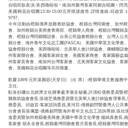
合唱民歌表演-美西嚕啦啦丶南加州臺灣客家同鄉合唱團丶閃
美國桐花合唱團13:30-15:00元宵燈謎搶答.詳情連絡:邱啟宜 1-62
9797。
今年活動由橙縣僑界急難救助協會、柑縣台灣同鄉會、加州柑
會、加州柑縣台美商會青商部、橙縣華人商會、柑縣台灣醫師
會、橙縣台灣同鄉聯誼會、台美公民協會柑縣分會、台灣人公
縣分會、海外青年文化志工團(FASCA)、美國中華茶文化學會
協會橙縣分會、美西嚕啦啦、北美華人會計師協會、康輔聯誼
州客家聯合會、美國客家婦女會、美國客家商會、客家園藝盆
州客家長青會、南加州台灣客家會、北美洲客家文化協會、客
會、美國桐花合唱團等共同籌畫。
歡慶108年元宵湯圓節(天穿日) ｛出 席｝-橙縣華僑文教服務
主任,
駐洛杉磯台北經濟文化辦事處李展全秘書,許清松僑務委員暨
難救助協會會長,張德芝僑務委員暨北美華人會計師協會理事長,
務委員, 邱啟宜-客家諮詢委員,黃河芬-僑務顧問暨臺灣人公共
分會會長張珮鑾-僑務顧問暨海外青年文化志工諮詢導師,張欣珠
進委員暨加州柑縣臺美商會,美國中華茶文化學會 楊綺真會長,
客家會 胡永全會長,柑縣臺灣同鄉會蔡月英會長,橙縣臺灣同鄉