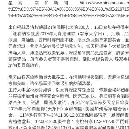
星島-南加新聞 https://www.singtaousa.com/l
%E5%8D%97%E5%8A%A0%E6%96%B0%E8%81%9E/218715
%E6%A9%99%E6%B4%9B%E5%85%A9%E7%B8%A324%E5
來自橙縣及洛杉磯縣24個僑團代表逾300人，16日參加在橙僑
「迎春納福歡慶2019年元宵湯圓節（客家天穿日）」活動，
湯圓、麻油雞、西門町賽門甜不辣、淡水魚丸湯等家郷美食，
元宵燈謎，共度充滿歡聲笑語的元宵節。當天橙僑中心大禮堂
擠滿人潮、洋溢熱鬧歡慶氣氛，燈謎搶答獎品更是豐富，許多
驚喜獎品，所有參與者莫不盡興而歸。活動承辦負責人:客家委
諮詢委員邱啟宜。
當天由客家僑團動員大批義工，在活動現場搓湯圓、煮麻油雞
家郷美味，讓全場重溫回家過年的熱鬧溫馨。
主持人李宜秋妙語如珠，以元宵燈謎有獎搶答，帶動全場熱烈
並穿插南加州台灣客家會合唱團、閃亮三姊妹、美國桐花合唱
結合美食、謎語、民謠及歌詞，介紹台灣元宵節及天穿日節慶
2019年元宵湯圓節(天穿日) 承辦僑團: 美國加州客家聯合會
會。 11時進行至下午3時11:00-12:00環保園藝講座（鳯梨酵
肉植物盆栽）12:00-12:30慶生會丶壽桃分享12:30-12:45西
辣/淡水魚丸湯供應12:45到13:00大家搓臺灣客家鹹湯圓品嚐13:00