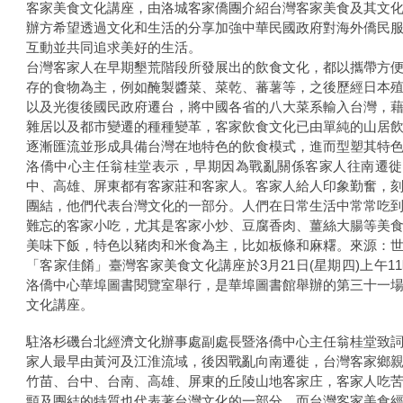
客家美食文化講座，由洛城客家僑團介紹台灣客家美食及其文
辦方希望透過文化和生活的分享加強中華民國政府對海外僑民
互動並共同追求美好的生活。
台灣客家人在早期墾荒階段所發展出的飲食文化，都以攜帶方
存的食物為主，例如醃製醬菜、菜乾、蕃薯等，之後歷經日本
以及光復後國民政府遷台，將中國各省的八大菜系輸入台灣，
雜居以及都市變遷的種種變革，客家飲食文化已由單純的山居
逐漸匯流並形成具備台灣在地特色的飲食模式，進而型塑其特
洛僑中心主任翁桂堂表示，早期因為戰亂關係客家人往南遷徙
中、高雄、屏東都有客家莊和客家人。客家人給人印象勤奮，
團結，他們代表台灣文化的一部分。人們在日常生活中常常吃
難忘的客家小吃，尤其是客家小炒、豆腐香肉、薑絲大腸等美
美味下飯，特色以豬肉和米食為主，比如板條和麻糬。來源：
「客家佳餚」臺灣客家美食文化講座於3月21日(星期四)上午11
洛僑中心華埠圖書閱覽室舉行，是華埠圖書館舉辦的第三十一
文化講座。
駐洛杉磯台北經濟文化辦事處副處長暨洛僑中心主任翁桂堂致
家人最早由黃河及江淮流域，後因戰亂向南遷徙，台灣客家鄉
竹苗、台中、台南、高雄、屏東的丘陵山地客家庄，客家人吃
頸及團結的特質也代表著台灣文化的一部分，而台灣客家美食