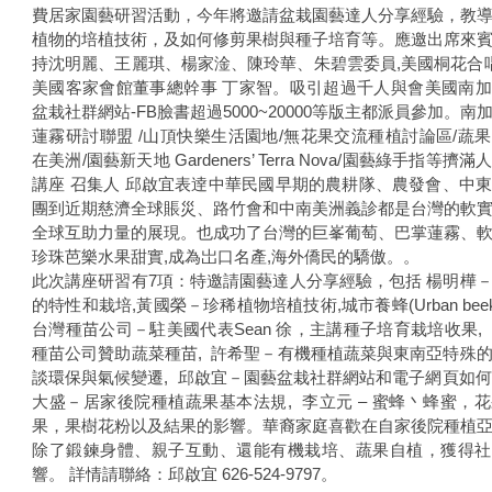
費居家園藝研習活動，今年將邀請盆栽園藝達人分享經驗，教
植物的培植技術，及如何修剪果樹與種子培育等。應邀出席來
持沈明麗、王麗琪、楊家淦、陳玲華、朱碧雲委員,美國桐花合唱
美國客家會館董事總幹事 丁家智。吸引超過千人與會美國南
盆栽社群網站-FB臉書超過5000~20000等版主都派員參加。南
蓮霧研討聯盟 /山頂快樂生活園地/無花果交流種植討論區/蔬
在美洲/園藝新天地 Gardeners’ Terra Nova/園藝綠手指等擠
講座 召集人 邱啟宜表逹中華民國早期的農耕隊、農發會、中
團到近期慈濟全球賬災、路竹會和中南美洲義診都是台灣的軟
全球互助力量的展現。也成功了台灣的巨峯葡萄、巴掌蓮霧、
珍珠芭樂水果甜實,成為岀口名產,海外僑民的驕傲。。
此次講座研習有7項：特邀請園藝達人分享經驗，包括 楊明樺
的特性和栽培,黃國榮－珍稀植物培植技術,城市養蜂(Urban beekee
台灣種苗公司－駐美國代表Sean 徐，主講種子培育栽培收果,
種苗公司贊助蔬菜種苗, 許希聖－有機種植蔬菜與東南亞特殊
談環保與氣候變遷, 邱啟宜－園藝盆栽社群網站和電子網頁如何
大盛－居家後院種植蔬果基本法規, 李立元 – 蜜蜂丶蜂蜜，
果，果樹花粉以及結果的影響。華裔家庭喜歡在自家後院種植
除了鍛鍊身體、親子互動、還能有機栽培、蔬果自植，獲得社
響。 詳情請聯絡：邱啟宜 626-524-9797。