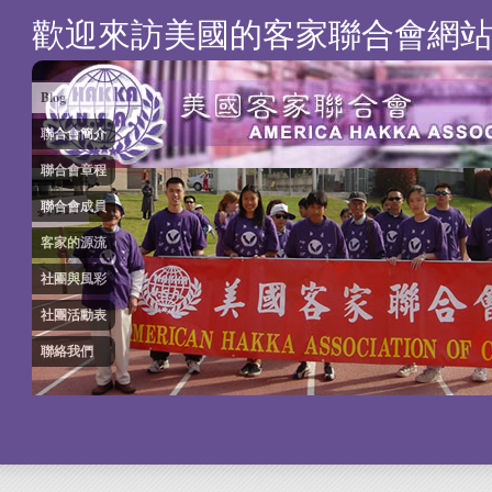
歡迎來訪美國的客家聯合會網
Blog
聯合會簡介
聯合會章程
聯合會成員
客家的源流
社團與風彩
社團活動表
聯絡我們