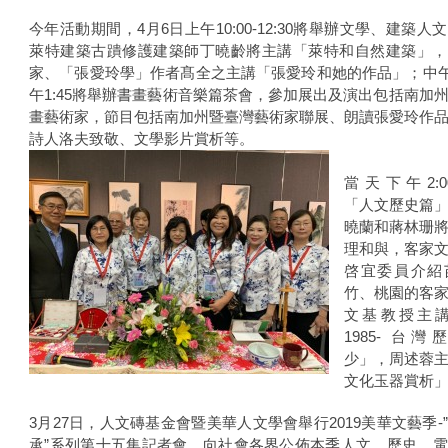
今年活動期間，4月6日上午10:00-12:30將舉辦文學、建築人
萊特建築古蹪修護建築師丁曉齡將主講「萊特和自然建築」，
家、「張愛玲學」作者髙全之主講「張愛玲和她的作品」；中午12
午1:45將舉辦書畫藝術音樂篇茶會，參加展出及演出包括南加
畫藝術家，節目包括南加州暨臺灣藝術家聯展、朗讀張愛玲作
詩人洛夫致敬、文學影片賞析等。
當天下午2:00
「人文歷史篇
曉蘭和蔣林珊
理和與，客家
啓宜委員介紹
竹、桃園的客
文基教授主講「
1985- 台
少」，周述蓉
文化玉器賞析
3月27日，人文磚基金會暨美華人文學會舉行2019美華文藝季-
承”系列第十五集記者會，向社會各界公佈本季人文、歷史、