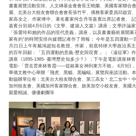
書畫展覽活動安排。人文磚基金會會長王曉蘭、美國客家聯合
麗、北美台大校友會聯合會會長張竹平、僑務客家委員邱啟宜
家高全之、作家傅中、著名畫家何念丹等嘉賓出席記者會。 
嘉賓分別就4月6日的《文學、建築人文篇》講座；文學評論
「張愛玲和她的作品的現代意義」講座，以及書畫藝術展開幕
家有約”的時間安排向媒體記者作了簡報； 今年是五四運動一
月21日上午有戴鴻超知名教授、作家，前底特律大學政治系
的百年回顧：「五四運動的意義-歷史與現實 」；《遠征軍》
講座《1895-1985- 臺灣歷史知多少？》；下午是電影講座林
電影-「雲去雲來林青霞——從銀幕女神到東方不敗」 6月9日
華僑文教中心舉辦「飛虎、黑貓、黒蝙蝠」展覽與座談活動。
動協辦單位有：北美台大校友聯合會、第三高女丶北二女中丶
加州校友會、美國加州客家聯合會、旅美加空小校友會、美國
親愛精誠、優優劇團等