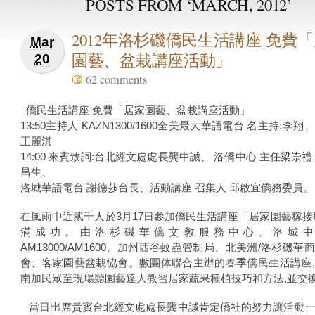
POSTS FROM ‘MARCH, 2012’
2012年洛杉磯僑民生活講座 免費
Mar
園藝、盆栽講座活動」
20
62 comments
僑民生活講座 免費「居家園藝、盆栽講座活動」
13:50主持人 KAZN1300/1600全美最大華語電台 名主持:李
王麗淇
14:00 來賓致詞:台北經文處處長龔中誠、 洛僑中心 主任梁崇禮
昌生、
洛城華語電台 謝德莎台長、活動講座 召集人 邱啟宜僑務委員。
在風雨中近貮千人於3月17日參加僑民生活講座「居家園藝稼接
滿成功。由洛杉磯華僑文教服務中心、洛城中
AM13000/AM1600、加州西谷蚊蟲管制局、北美洲/洛杉磯華
會、客家園藝盆栽恊會。數團体聯合主辦的春季僑民生活講座
南加民眾至現場聽園藝達人教習居家蔬果種植技巧和方法,並交
當日岀席貴賓台北經文處處長龔中誠肯定僑社的努力讓活動一