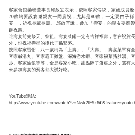
客家會館榮譽董事長邱啟宜表示，依照客家傳統，家族成員逢5
70歲均要設宴邀親友一同慶祝，尤其是80歲，一定要由子
宴」，祈祝長輩長壽。 邱啟宜說，參加「壽宴」的親友要攜
麵祝壽。
吃壽宴前先祭天、祭祖。壽宴菜餚一定有吉祥福壽，意在祝賀
外，也祝福壽星的後代子孫繁盛。
按照客家習俗，八十歲稱為「上壽」、「大壽」，壽宴菜單有
客家鹹湯丸、客家霸王雞盤、深海游水蝦、客家福菜豬肚湯、
炒、客家油飯等等，全是客家小吃，­甜點除了蛋糕之外，還有
來參加壽宴的賓客都大讚好吃。
YouTube連結:
http://www.youtube.com/watch?v=Nwk2IF9z6i0&feature=youtu.