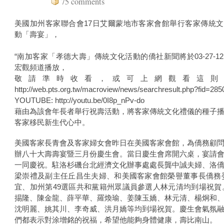
75 comments
美國加州客家聯合會17日艾爾蒙地市客家會館舉行客家傳統
動「壽宴」，
“南加客家「孝德大壽」傳統文化活動的僑社新聞將於03-27-1
宏觀頻道播放，
敬請準時收看，或可上網觀看這則
http://web.pts.org.tw/macroview/news/searchresult.php?fid=285
YOUTUBE: http://youtu.be/0I8p_nPv-do
藉由為該會年長者舉行祝壽活動，將客家傳統文化禮儀的種子
客家移民新生代心中。
美國客家長青會及客家婦女會昨日在美國客家會館，為僑務顧
辦八十大壽壽宴暨三月份慶生會。當日慶生會席開六桌，宴請
一同慶祝。駐洛杉磯台北經濟文化辦事處處長龔中誠夫婦、洛
梁崇禮及副主任丘昌生夫婦、和美國客家會館榮譽董事長僑務
宜、加州第49選區共和黨籍州眾議員參選人林元清均到場祝賀
掦隆、陳金龍、薛平華、羅煥瑜、姜陳玉嬌、林元清、楊炯和
沈明麗、姚其川、李奇威、洪月嬌等均到場祝賀。慶生會氣氛
們都表示對涂增銘的祝福，希望他能夠身體健康，壽比南山。