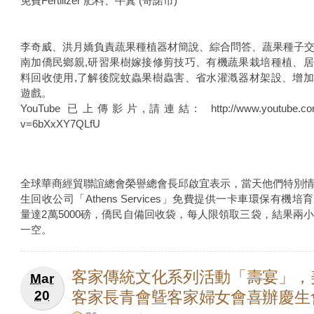
免費Fertilizer 肥料、牛糞 (奇諾市)
李奇威、洪月嬌負責蔬果種植器材簡說、綜合問答、蔬果種子
南加僑民鄉親,研習果樹嫁接修剪技巧、有機蔬果栽培種植、
料回收使用,了解後院蚊蟲果樹蟲害、省水灌漑器材架設、增
遊戲。
YouTube 已上傳影片,請連結: http://www.youtube.com
v=6bXxXY7QLfU
全球華商經貿聯誼總會榮譽總會長邱啟宜表示，當天他們特別
生回收公司「Athens Services」免費提供一卡車環保有機培
量達2萬5000磅，僑民自備回收袋，每人限領取三袋，結果兩
一空。
客家傳統文化系列活動「壽宴」，
Mar
客家長青會曁客家婦女會喜辦慶生
20