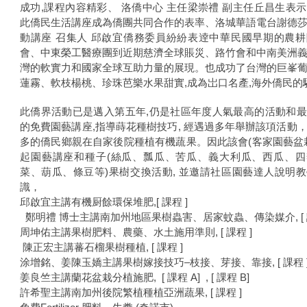
成功,課程內容精彩、 洛僑中心 主任梁崇禮 副主任丘昌生表
此僑民生活講座成為僑團共同合作的表率、洛城華語電台謝德
動講座 召集人 邱啟宜僑務委員紛紛表逹中華民國早期的農
會、中東榮工醫療團到近期慈濟全球賬災、路竹會和中南美洲
灣的軟實力和國家全球互助力量的展現。也成功了台灣的巨峯
蓮霧、軟枝楊桃、珍珠芭樂水果甜實,成為岀口名產,海外僑民的
此僑界活動已是邁入第五年,仍是社區年度人氣最高的活動和
的免費園藝講座,指導蒔花種樹技巧, 經遇過多年舉辦該項活動
多的僑民鄉親在自家後院種植有機蔬果。因此該會(客家園藝盆
起園藝講座和種子(絲瓜、瓢瓜、苦瓜、義大利瓜、西瓜、四
菜、葫瓜、條豆等)果樹交換活動, 並邀請社區園藝達人說明
識，
邱啟宜主講有機厨餘環保堆肥,[ 課程 ]
鄭明禮 博士主講南加州地區果樹蟲害、居家蚊蟲、傳染媒介, [ 課
周坤佑主講果樹肥料、農藥、水土施用準則, [ 課程 ]
陳正宏主講蕃石榴果樹種植, [ 課程 ]
涂增銘、姜陳玉嬌主講果樹嫁接技巧–枝接、芽接、靠接, [ 課程 
姜良竺主講蘭花盆栽分植施肥, [ 課程 A] , [ 課程 B]
許希聖主講南加州後院繁植種植亞洲蔬果, [ 課程 ]