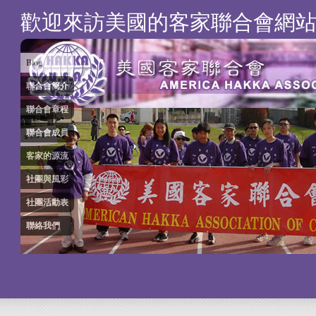
歡迎來訪美國的客家聯合會網
Blog
聯合會簡介
聯合會章程
聯合會成員
客家的源流
社團與風彩
社團活動表
聯絡我們